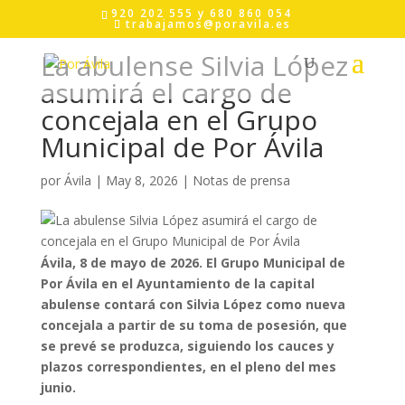
Skip
920 202 555 y 680 860 054
to
trabajamos@poravila.es
content
La abulense Silvia López
asumirá el cargo de
concejala en el Grupo
Municipal de Por Ávila
por
Ávila
|
May 8, 2026
|
Notas de prensa
Ávila, 8 de mayo de 2026.
El Grupo Municipal de
Por Ávila en el Ayuntamiento de la capital
abulense contará con Silvia López como nueva
concejala a partir de su toma de posesión, que
se prevé se produzca, siguiendo los cauces y
plazos correspondientes, en el pleno del mes
junio.