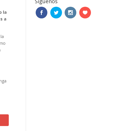
Síguenos
o la
as a
la
rno
a
enga