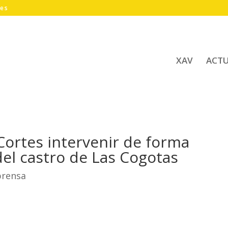
.es
XAV
ACT
 Cortes intervenir de forma
del castro de Las Cogotas
prensa