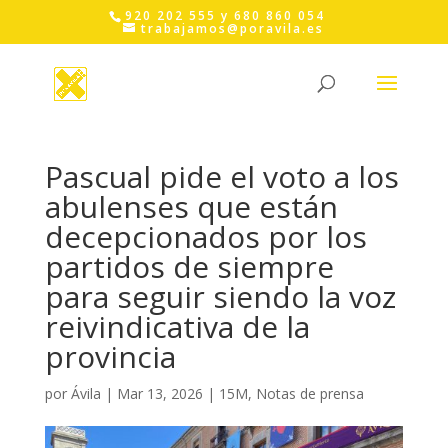
Skip
920 202 555 y 680 860 054
to
trabajamos@poravila.es
content
Pascual pide el voto a los
abulenses que están
decepcionados por los
partidos de siempre
para seguir siendo la voz
reivindicativa de la
provincia
por
Ávila
|
Mar 13, 2026
|
15M
,
Notas de prensa