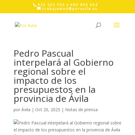
Skip
920 202 555 y 680 860 054
to
trabajamos@poravila.es
content
Pedro Pascual
interpelará al Gobierno
regional sobre el
impacto de los
presupuestos en la
provincia de Ávila
por
Ávila
|
Oct 20, 2025
|
Notas de prensa