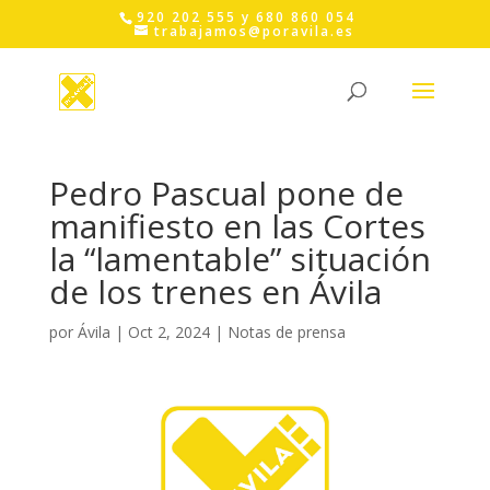
Skip
920 202 555 y 680 860 054
to
trabajamos@poravila.es
content
Pedro Pascual pone de
manifiesto en las Cortes
la “lamentable” situación
de los trenes en Ávila
por
Ávila
|
Oct 2, 2024
|
Notas de prensa