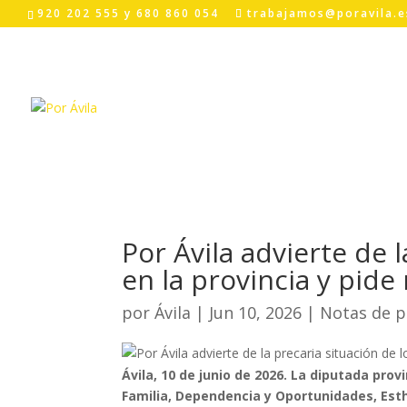
Skip
920 202 555 y 680 860 054
trabajamos@poravila.e
to
content
Por Ávila advierte de 
en la provincia y pid
por
Ávila
|
Jun 10, 2026
|
Notas de p
Ávila, 10 de junio de 2026. La diputada prov
Familia, Dependencia y Oportunidades, Esthe