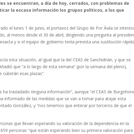
ales se encuentran, a día de hoy, cerrados, con problemas de
car la escasa información los grupos políticos, a los que
ado el lunes 1 de junio, el portavoz del Grupo de Por Ávila se interes
o, al menos desde el 30 de abril, dirigiendo una pregunta al presiden
 exacta y si el equipo de gobierno tenía prevista una sustitución rápid
cía esta situación, al igual que la del CEAS de Sanchidrián, y que se
. Añadió que “a lo largo de esta semana” (por la semana del pleno),
 cubrirán esas plazas”.
os ha trasladado ninguna información”, aunque “el CEAS de Burgohon
 ha informado de las medidas que se van a tomar para atajar esta
mentado González, y “nos tenemos que enterar por terceros de que el
personas que llevan esperando su valoración de la dependencia en la
e 659 personas “que están esperando bien su primera valoración para