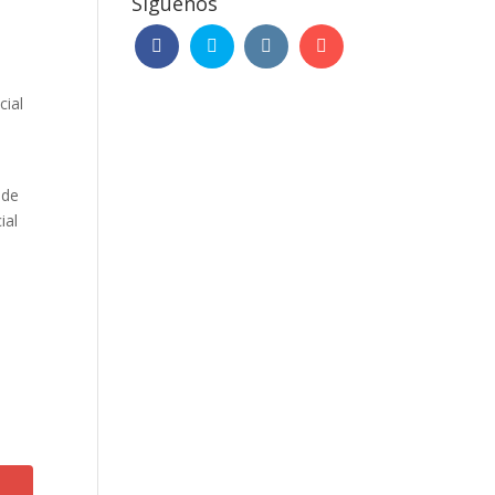
Síguenos
cial
 de
ial