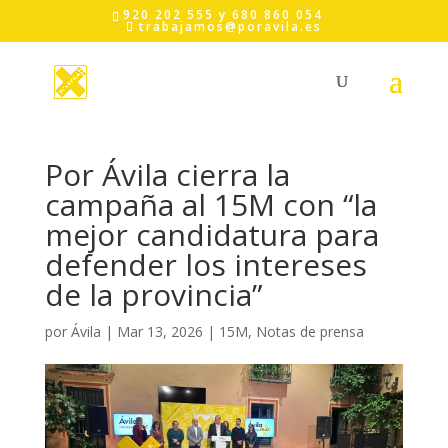
Skip
920 202 555 y 680 860 054
to
trabajamos@poravila.es
content
Por Ávila cierra la
campaña al 15M con “la
mejor candidatura para
defender los intereses
de la provincia”
por
Ávila
|
Mar 13, 2026
|
15M
,
Notas de prensa