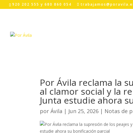
Skip
920 202 555 y 680 860 054
trabajamos@poravila.e
to
content
Por Ávila reclama la s
al clamor social y la r
Junta estudie ahora su
por
Ávila
|
Jun 25, 2026
|
Notas de p