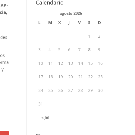
Calendario
 AP-
cia,
agosto 2026
L
M
X
J
V
S
D
1
2
ades
3
4
5
6
7
8
9
los
forma
10
11
12
13
14
15
16
 y
17
18
19
20
21
22
23
24
25
26
27
28
29
30
31
« Jul