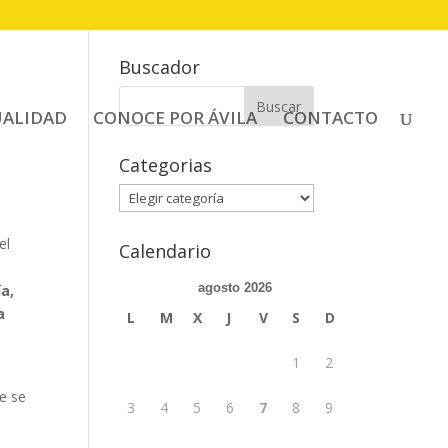
Buscador
Buscar:
UALIDAD
CONOCE POR ÁVILA
CONTACTO
Categorias
Categorias
Calendario
agosto 2026
a,
a
L
M
X
J
V
S
D
1
2
ue se
3
4
5
6
7
8
9