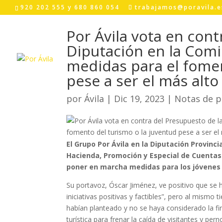
Skip
920 202 555 y 680 860 054
trabajamos@poravila.e
to
content
Por Ávila vota en cont
Diputación en la Comi
medidas para el fomen
pese a ser el más alto 
por
Ávila
|
Dic 19, 2023
|
Notas de p
El Grupo Por Ávila en la Diputación Provinc
Hacienda, Promoción y Especial de Cuentas
poner en marcha medidas para los jóvenes 
Su portavoz, Óscar Jiménez, ve positivo que se
iniciativas positivas y factibles”, pero al mis
habían planteado y no se haya considerado la 
turística para frenar la caída de visitantes y pern