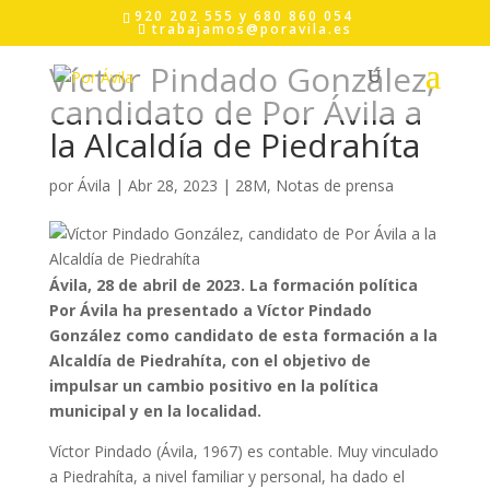
Skip
920 202 555 y 680 860 054
to
trabajamos@poravila.es
content
Víctor Pindado González,
candidato de Por Ávila a
la Alcaldía de Piedrahíta
por
Ávila
|
Abr 28, 2023
|
28M
,
Notas de prensa
Ávila, 28 de abril de 2023. La formación política
Por Ávila ha presentado a Víctor Pindado
González como candidato de esta formación a la
Alcaldía de Piedrahíta, con el objetivo de
impulsar un cambio positivo en la política
municipal y en la localidad.
Víctor Pindado (Ávila, 1967) es contable. Muy vinculado
a Piedrahíta, a nivel familiar y personal, ha dado el