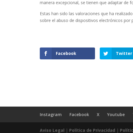
manera excepcional, se tienen que adaptar de fo
Estas han sido las valoraciones que ha realizado
sobre el abuso de dispositivos electrónicos por
Facebook
Twitter
Instagram
Facebook
X
Youtube
Aviso Legal
|
Política de Privacidad
|
Políti