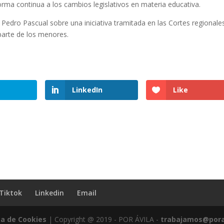
rma continua a los cambios legislativos en materia educativa.
 Pedro Pascual sobre una iniciativa tramitada en las Cortes regionale
 parte de los menores.
LinkedIn
Like
Tiktok
Linkedin
Email
ca de Cookies
| Copyright @ 2019 - POR ÁVILA -
trabajamos@pora