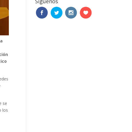
Síguenos
ha
ción
tico
redes
e
e se
o los