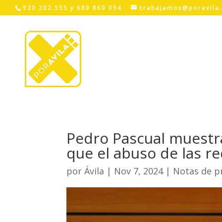
Skip
920 202 555 y 680 860 054
trabajamos@poravila
to
content
Pedro Pascual muestra
que el abuso de las r
por
Ávila
|
Nov 7, 2024
|
Notas de p