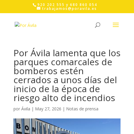
Skip
920 202 555 y 680 860 054
to
trabajamos@poravila.es
content
Por Ávila lamenta que los
parques comarcales de
bomberos estén
cerrados a unos días del
inicio de la época de
riesgo alto de incendios
por
Ávila
|
May 27, 2026
|
Notas de prensa