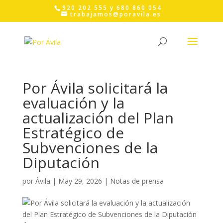
Skip
920 202 555 y 680 860 054
to
trabajamos@poravila.es
content
Por Ávila solicitará la
evaluación y la
actualización del Plan
Estratégico de
Subvenciones de la
Diputación
por
Ávila
|
May 29, 2026
|
Notas de prensa