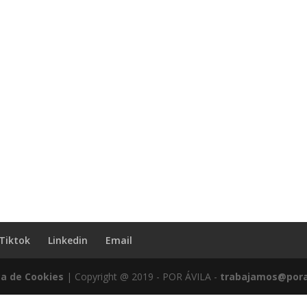
Tiktok
Linkedin
Email
ca de Cookies
| Copyright @ 2019 - POR ÁVILA -
trabajamos@pora