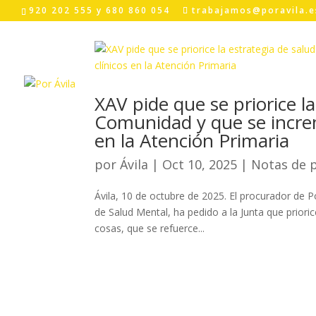
Skip
920 202 555 y 680 860 054
trabajamos@poravila.e
to
content
XAV pide que se priorice l
Comunidad y que se increm
en la Atención Primaria
por
Ávila
|
Oct 10, 2025
|
Notas de 
Ávila, 10 de octubre de 2025. El procurador de Po
de Salud Mental, ha pedido a la Junta que prioric
cosas, que se refuerce...