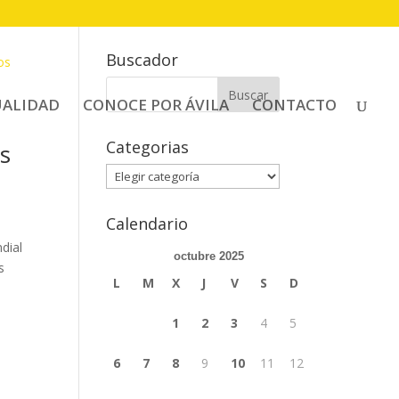
Buscador
Buscar:
UALIDAD
CONOCE POR ÁVILA
CONTACTO
Categorias
s
Categorias
Calendario
dial
octubre 2025
s
L
M
X
J
V
S
D
1
2
3
4
5
6
7
8
9
10
11
12