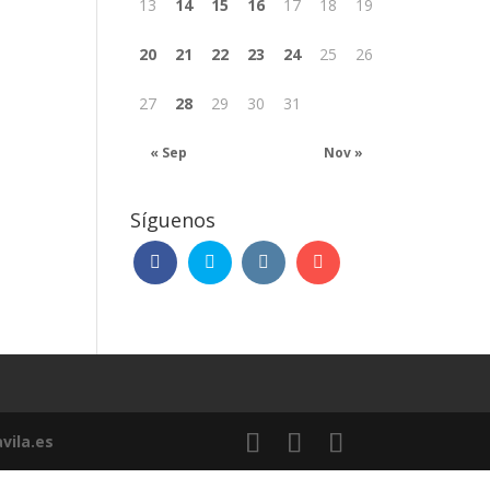
13
14
15
16
17
18
19
20
21
22
23
24
25
26
27
28
29
30
31
« Sep
Nov »
Síguenos
vila.es