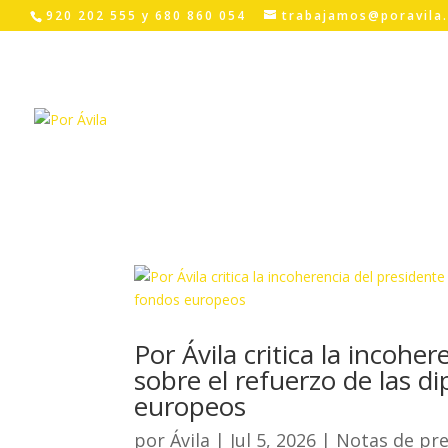
Skip
920 202 555 y 680 860 054
trabajamos@poravila
to
content
Por Ávila critica la incohe
sobre el refuerzo de las d
europeos
por
Ávila
|
Jul 5, 2026
|
Notas de pr