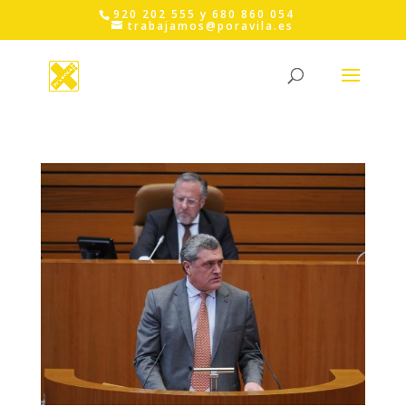
Skip
920 202 555 y 680 860 054
to
trabajamos@poravila.es
content