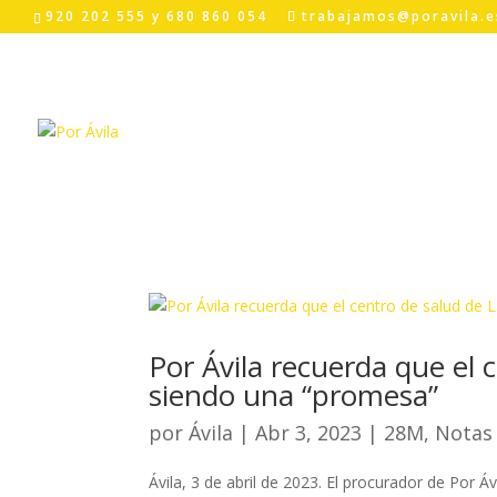
Skip
920 202 555 y 680 860 054
trabajamos@poravila.e
to
content
Por Ávila recuerda que el 
siendo una “promesa”
por
Ávila
|
Abr 3, 2023
|
28M
,
Notas
Ávila, 3 de abril de 2023. El procurador de Por Á