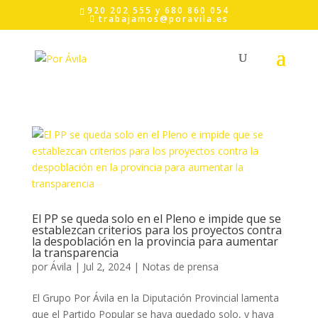
Skip
920 202 555 y 680 860 054
to
trabajamos@poravila.es
content
El PP se queda solo en el Pleno e impide que se
establezcan criterios para los proyectos contra
la despoblación en la provincia para aumentar
la transparencia
por
Ávila
|
Jul 2, 2024
|
Notas de prensa
El Grupo Por Ávila en la Diputación Provincial lamenta
que el Partido Popular se haya quedado solo, y haya