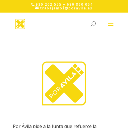
Skip
920 202 555 y 680 860 054
to
trabajamos@poravila.es
content
Por Ávila pide a la Junta que refuerce la