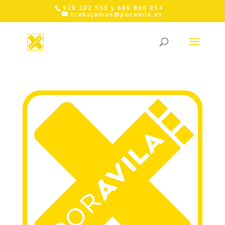
Skip
920 202 555 y 680 860 054
to
trabajamos@poravila.es
content