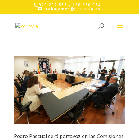
Skip
920 202 555 y 680 860 054
to
trabajamos@poravila.es
content
Pedro Pascual será portavoz en las Comisiones