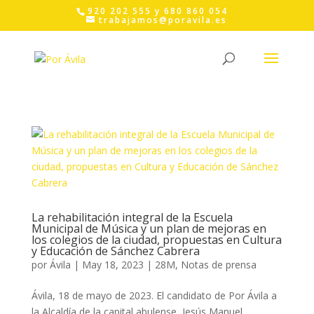
Skip
920 202 555 y 680 860 054
to
trabajamos@poravila.es
content
La rehabilitación integral de la Escuela
Municipal de Música y un plan de mejoras en
los colegios de la ciudad, propuestas en Cultura
y Educación de Sánchez Cabrera
por
Ávila
|
May 18, 2023
|
28M
,
Notas de prensa
Ávila, 18 de mayo de 2023. El candidato de Por Ávila a
la Alcaldía de la capital abulense, Jesús Manuel